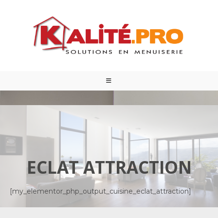
ECLAT ATTRACTION
[my_elementor_php_output_cuisine_eclat_attraction]