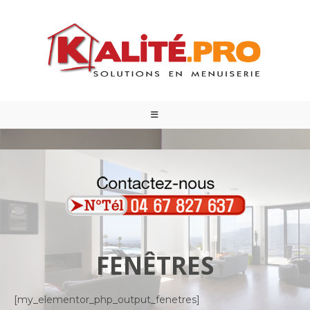
FENÊTRES
[my_elementor_php_output_fenetres]