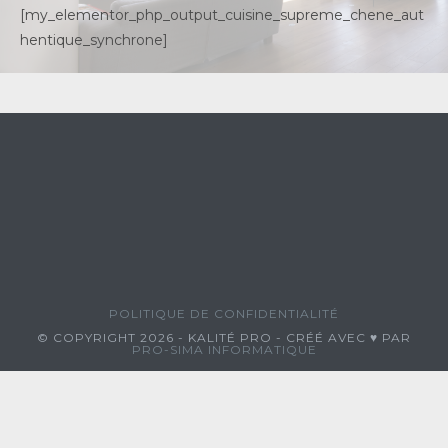
[my_elementor_php_output_cuisine_supreme_chene_aut
hentique_synchrone]
POLITIQUE DE CONFIDENTIALITÉ
© COPYRIGHT 2026 - KALITÉ PRO - CRÉÉ AVEC ♥ PAR
PRO-SIMA INFORMATIQUE