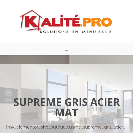
SUPREME GRIS ACIER
MAT
[my_elementor_php_output_cuisine_supreme_gris_acier_