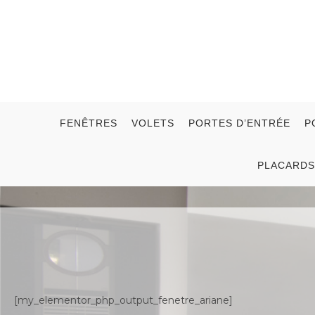
FENÊTRES
VOLETS
PORTES D’ENTRÉE
P
PLACARDS
[my_elementor_php_output_fenetre_ariane]