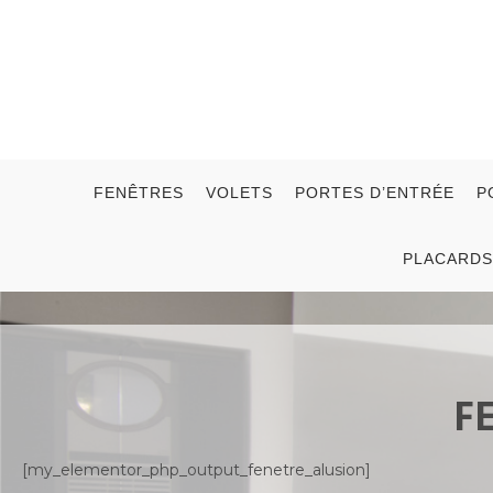
FENÊTRES
VOLETS
PORTES D’ENTRÉE
P
PLACARDS
F
[my_elementor_php_output_fenetre_alusion]