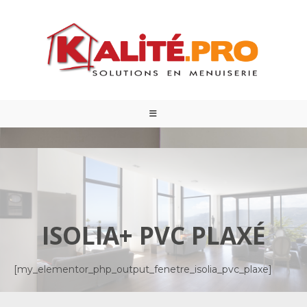
ISOLIA+ PVC PLAXÉ
[my_elementor_php_output_fenetre_isolia_pvc_plaxe]