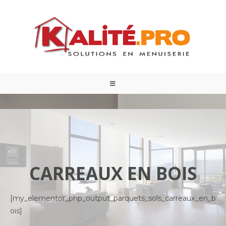
CARREAUX EN BOIS
[my_elementor_php_output_parquets_sols_carreaux_en_b
ois]