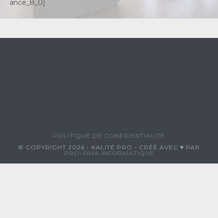
ance_8_0]
POLITIQUE DE CONFIDENTIALITÉ
© COPYRIGHT 2026 - KALITÉ PRO - CRÉÉ AVEC ♥ PAR
PRO-SIMA INFORMATIQUE