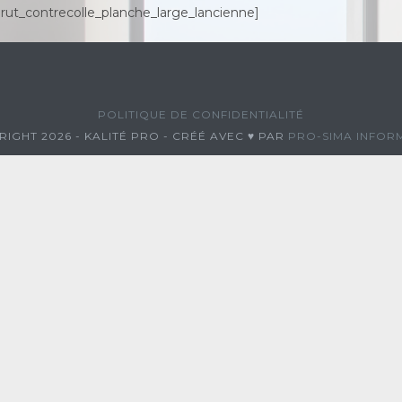
t_contrecolle_planche_large_lancienne]
POLITIQUE DE CONFIDENTIALITÉ
IGHT 2026 - KALITÉ PRO - CRÉÉ AVEC ♥ PAR
PRO-SIMA INFOR