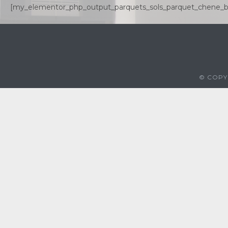
[my_elementor_php_output_parquets_sols_parquet_chene_bru
© COPYR