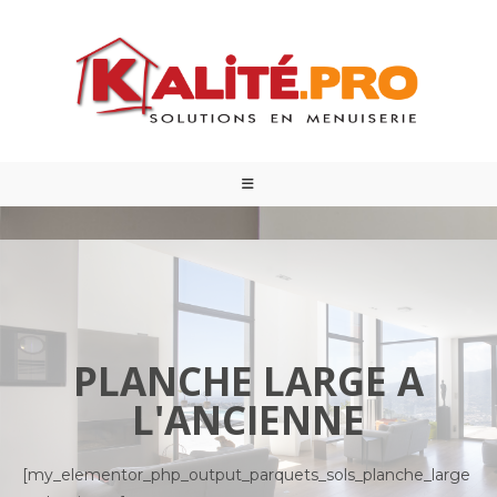
PLANCHE LARGE A
L'ANCIENNE
[my_elementor_php_output_parquets_sols_planche_large