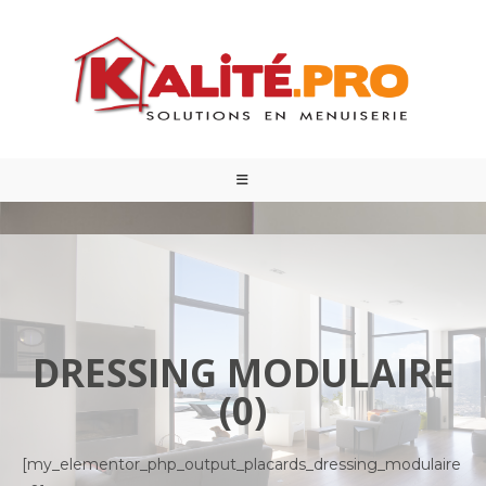
DRESSING MODULAIRE
(0)
[my_elementor_php_output_placards_dressing_modulaire