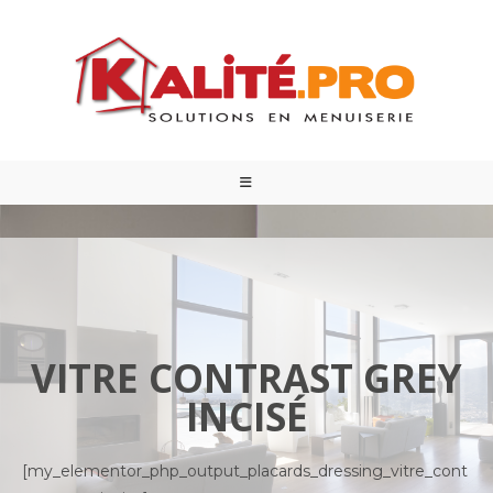
VITRE CONTRAST GREY
INCISÉ
[my_elementor_php_output_placards_dressing_vitre_cont