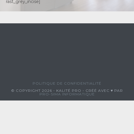
rast_grey_incise]
POLITIQUE DE CONFIDENTIALITÉ
© COPYRIGHT 2026 - KALITÉ PRO - CRÉÉ AVEC ♥ PAR
PRO-SIMA INFORMATIQUE