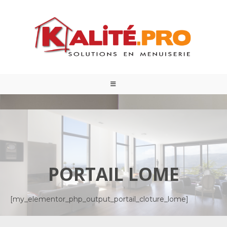
PORTAIL LOME
[my_elementor_php_output_portail_cloture_lome]