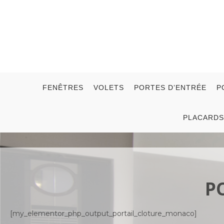
FENÊTRES
VOLETS
PORTES D’ENTRÉE
P
PLACARDS
P
[my_elementor_php_output_portail_cloture_monaco]