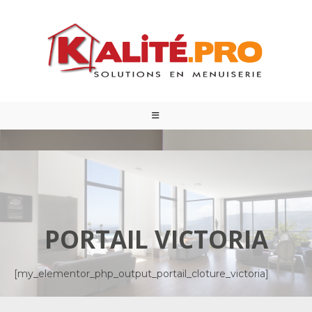
PORTAIL VICTORIA
[my_elementor_php_output_portail_cloture_victoria]