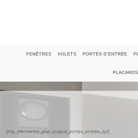
FENÊTRES
VOLETS
PORTES D’ENTRÉE
P
PLACARDS
[my_elementor_php_output_portes_entree_syr]