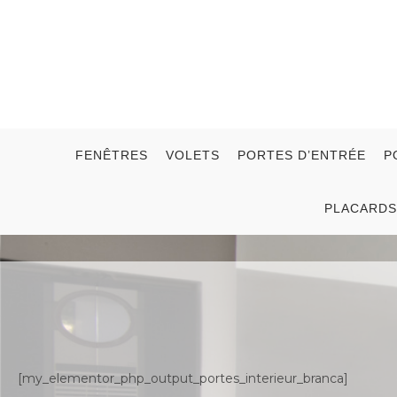
FENÊTRES
VOLETS
PORTES D’ENTRÉE
P
PLACARDS
[my_elementor_php_output_portes_interieur_branca]