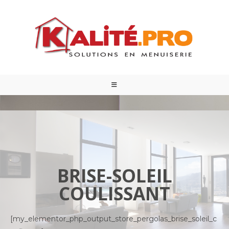
BRISE-SOLEIL
COULISSANT
[my_elementor_php_output_store_pergolas_brise_soleil_c