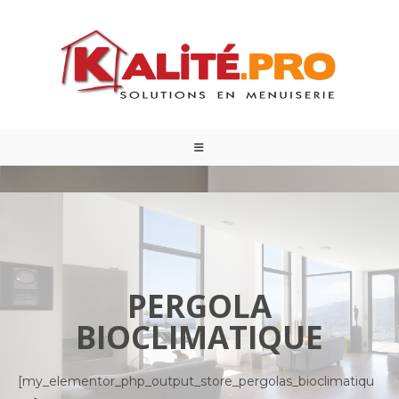
PERGOLA
BIOCLIMATIQUE
[my_elementor_php_output_store_pergolas_bioclimatiqu