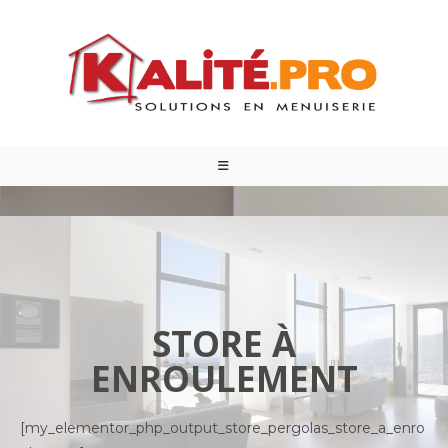
STORE À
ENROULEMENT
[my_elementor_php_output_store_pergolas_store_a_enro