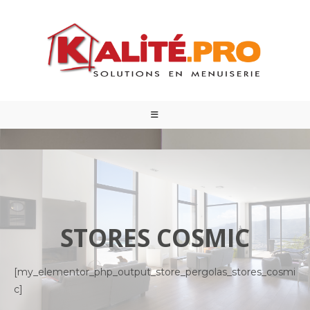
STORES COSMIC
[my_elementor_php_output_store_pergolas_stores_cosmi
c]