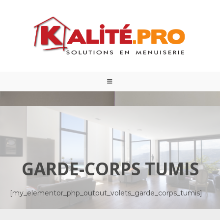
GARDE-CORPS TUMIS
[my_elementor_php_output_volets_garde_corps_tumis]