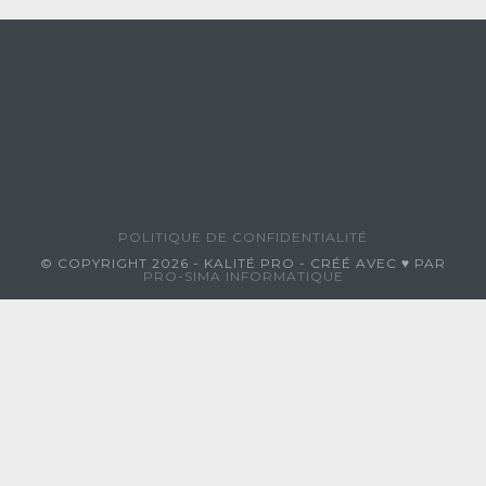
POLITIQUE DE CONFIDENTIALITÉ
© COPYRIGHT 2026 - KALITÉ PRO - CRÉÉ AVEC ♥ PAR
PRO-SIMA INFORMATIQUE