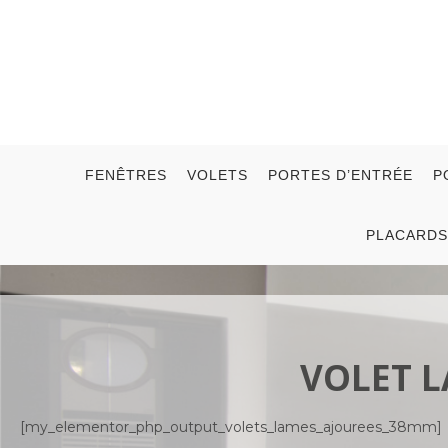
FENÊTRES
VOLETS
PORTES D’ENTRÉE
P
PLACARDS
VOLET L
[my_elementor_php_output_volets_lames_ajourees_38mm]