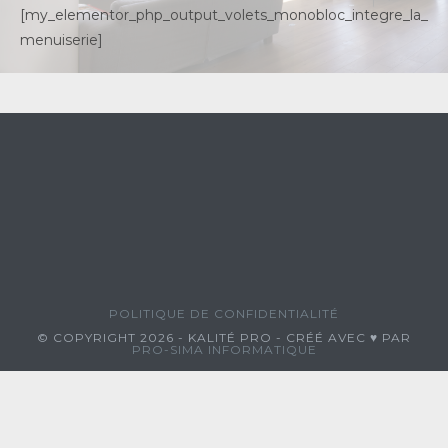
[my_elementor_php_output_volets_monobloc_integre_la_
menuiserie]
POLITIQUE DE CONFIDENTIALITÉ
© COPYRIGHT 2026 - KALITÉ PRO - CRÉÉ AVEC ♥ PAR
PRO-SIMA INFORMATIQUE